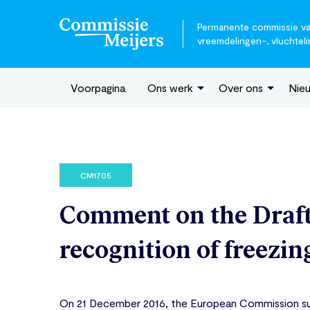
Permanente commissie van
vreemdelingen-, vluchteli
Voorpagina
Ons werk
Over ons
Nie
CM1705
Comment on the Draft
recognition of freezin
On 21 December 2016, the European Commission sub