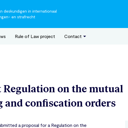
 deskundigen in internationaal
ngen- en strafrecht
uws
Rule of Law project
Contact
 Regulation on the mutual
g and confiscation orders
mitted a proposal for a Regulation on the