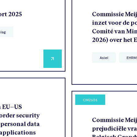
ort 2025
Commissie Meije
inzet voor de p
Comité van Mini
slag
2026) over het
Asiel
EHRM
CM2606
n EU–US
order security
Commissie Meije
 personal data
prejudiciële vr
 applications