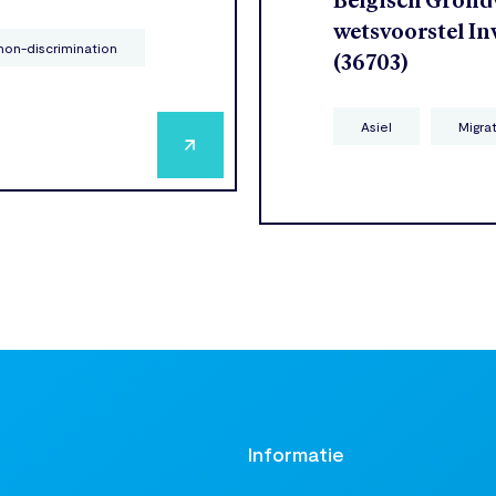
Belgisch Grondw
wetsvoorstel In
non-discrimination
(36703)
Asiel
Migra
t
Informatie