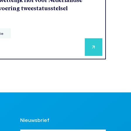
ettelijk Hof voor Nederlandse
voering tweestatusstelsel
tie
Nieuwsbrief