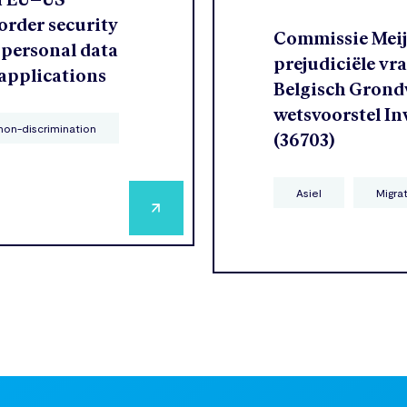
order security
Commissie Meije
 personal data
prejudiciële vr
 applications
Belgisch Grondw
wetsvoorstel In
non-discrimination
(36703)
Asiel
Migra