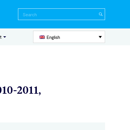
Search
for:
t
English
010-2011,