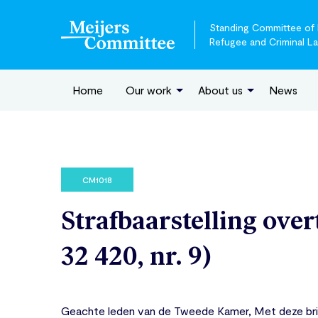
Standing Committee of E
Refugee and Criminal L
Home
Our work
About us
News
CM1018
Strafbaarstelling ove
32 420, nr. 9)
Geachte leden van de Tweede Kamer, Met deze bri