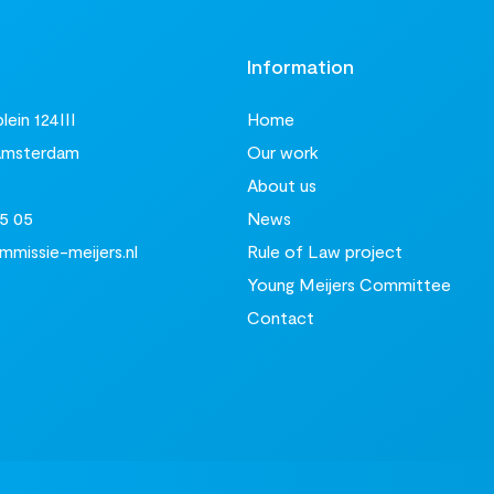
t
Information
ein 124III
Home
Amsterdam
Our work
About us
5 05
News
missie-meijers.nl
Rule of Law project
Young Meijers Committee
Contact