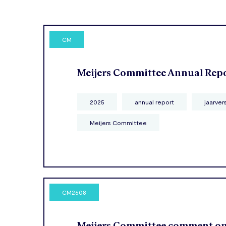
CM
Meijers Committee Annual Rep
2025
annual report
jaarver
Meijers Committee
CM2608
Meijers Committee comment o