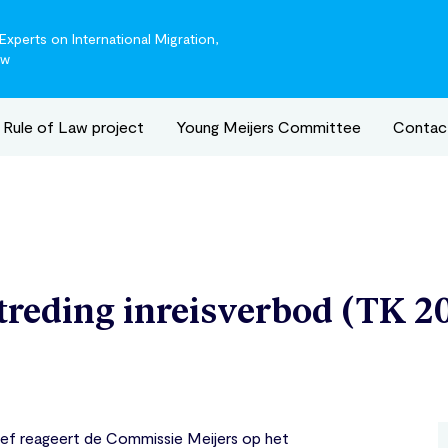
xperts on International Migration,
aw
Rule of Law project
Young Meijers Committee
Contac
rtreding inreisverbod (TK 2
ef reageert de Commissie Meijers op het