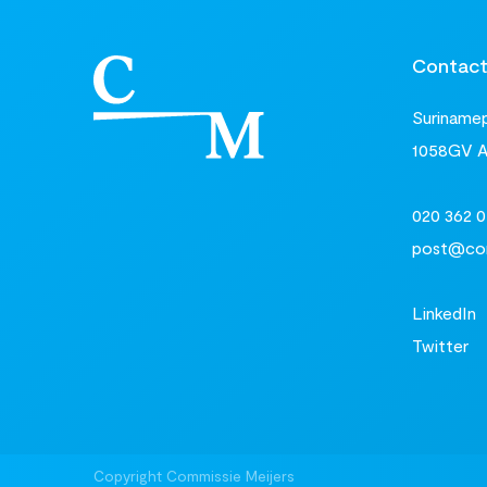
Contac
Surinamepl
1058GV 
020 362 0
post@com
LinkedIn
Twitter
Copyright Commissie Meijers