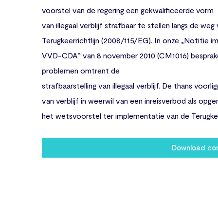
voorstel van de regering een gekwalificeerde vorm
van illegaal verblijf strafbaar te stellen langs de w
Terugkeerrichtlijn (2008/115/EG). In onze „Notitie i
VVD-CDA‟ van 8 november 2010 (CM1016) bespraken 
problemen omtrent de
strafbaarstelling van illegaal verblijf. De thans voorl
van verblijf in weerwil van een inreisverbod als op
het wetsvoorstel ter implementatie van de Terugkeerr
Download c