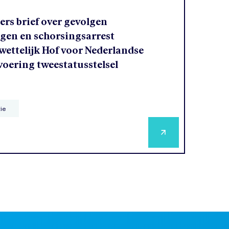
rs brief over gevolgen
agen en schorsingsarrest
ettelijk Hof voor Nederlandse
voering tweestatusstelsel
tie