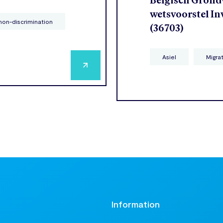
Belgisch Grondw
wetsvoorstel In
non-discrimination
(36703)
Asiel
Migra
t
Information