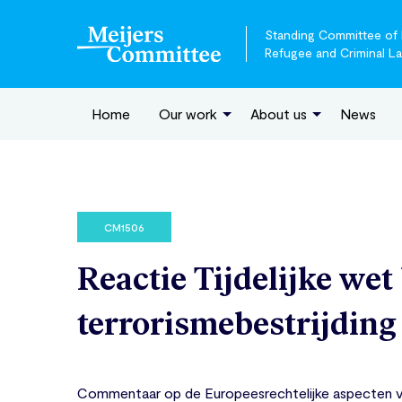
Standing Committee of E
Refugee and Criminal L
Home
Our work
About us
News
CM1506
Reactie Tijdelijke wet
terrorismebestrijding
Commentaar op de Europeesrechtelijke aspecten v