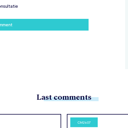
nsultatie
omment
Last comments
CM2607