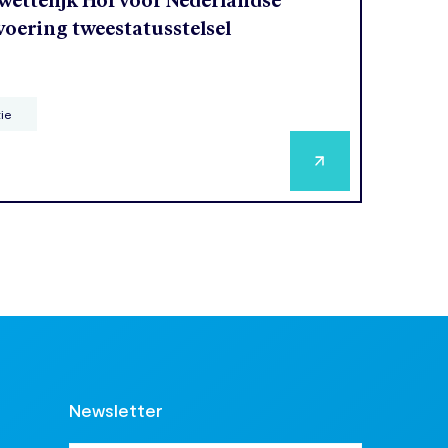
ettelijk Hof voor Nederlandse
voering tweestatusstelsel
tie
Newsletter