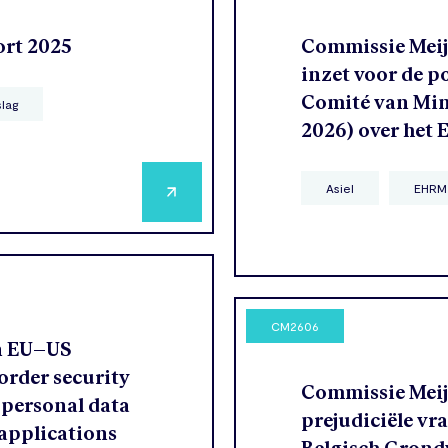
ort 2025
Commissie Meije
inzet voor de p
Comité van Mini
slag
2026) over het
Asiel
EHRM
CM2606
n EU–US
order security
Commissie Meije
 personal data
prejudiciële vr
 applications