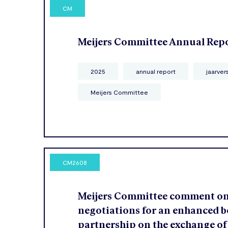
CM
Meijers Committee Annual Rep
2025
annual report
jaarver
Meijers Committee
CM2608
Meijers Committee comment o
negotiations for an enhanced b
partnership on the exchange of