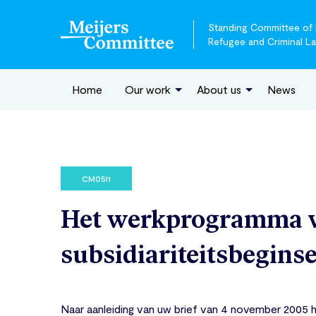
Standing Committee of E
Refugee and Criminal L
Home
Our work
About us
News
CM0511
Het werkprogramma v
subsidiariteitsbeginse
Naar aanleiding van uw brief van 4 november 2005 h