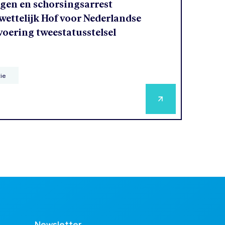
agen en schorsingsarrest
ettelijk Hof voor Nederlandse
voering tweestatusstelsel
tie
Newsletter