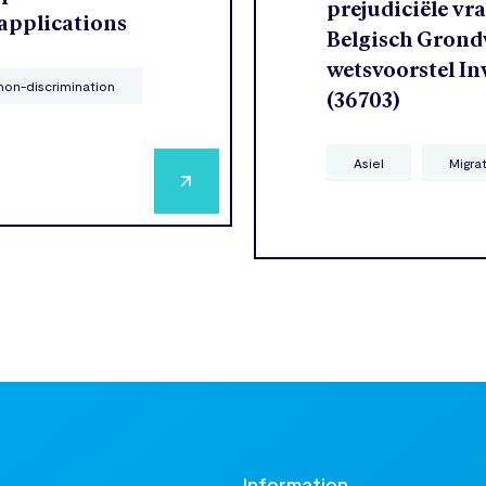
prejudiciële vr
 applications
Belgisch Grondw
wetsvoorstel In
non-discrimination
(36703)
Asiel
Migra
t
Information