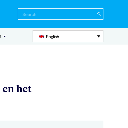
Search
for:
t
English
en het