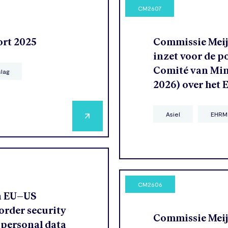
CM2607
ort 2025
Commissie Meije
inzet voor de p
Comité van Mini
slag
2026) over het
Asiel
EHRM
CM2606
n EU–US
order security
Commissie Meije
 personal data