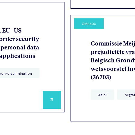
CM2606
n EU–US
order security
Commissie Meije
 personal data
prejudiciële vr
 applications
Belgisch Grondw
wetsvoorstel In
non-discrimination
(36703)
Asiel
Migra