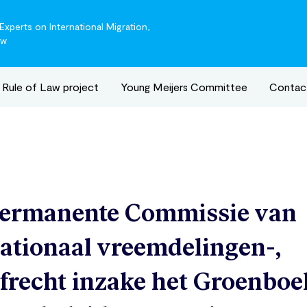
xperts on International Migration,
aw
Rule of Law project
Young Meijers Committee
Contac
ermanente Commissie van
ationaal vreemdelingen-,
afrecht inzake het Groenboe