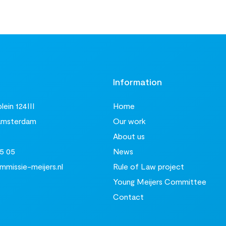
t
Information
ein 124III
Home
Amsterdam
Our work
About us
5 05
News
missie-meijers.nl
Rule of Law project
Young Meijers Committee
Contact