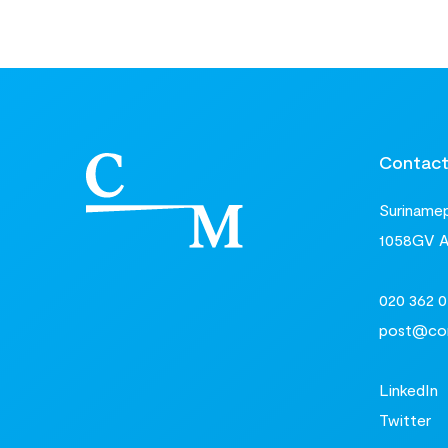
Contac
Surinamepl
1058GV 
020 362 0
post@com
LinkedIn
Twitter