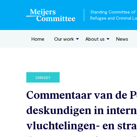
Standing Committee of E
Refugee and Criminal L
Home
Our work
About us
News
CM0207
Commentaar van de P
deskundigen in intern
vluchtelingen- en str