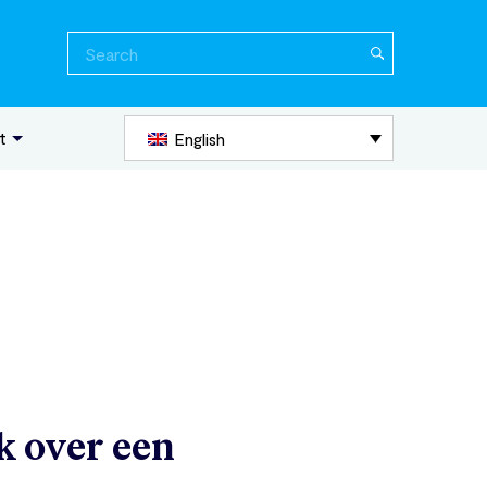
Search
for:
t
English
k over een