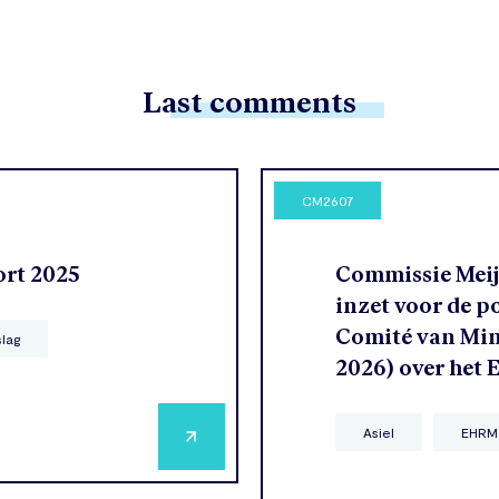
Last comments
CM2607
ort 2025
Commissie Meije
inzet voor de p
Comité van Mini
slag
2026) over het
Asiel
EHRM