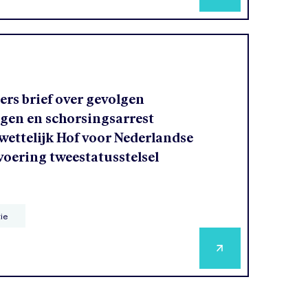
rs brief over gevolgen
agen en schorsingsarrest
ettelijk Hof voor Nederlandse
voering tweestatusstelsel
tie